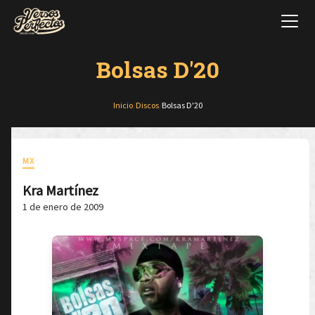
Bolsas D'20
Inicio
/
Discos
/
Bolsas D'20
MX
Kra Martínez
1 de enero de 2009