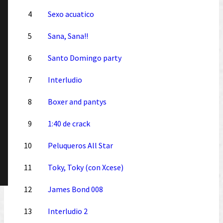
4
Sexo acuatico
5
Sana, Sana!!
6
Santo Domingo party
7
Interludio
8
Boxer and pantys
9
1:40 de crack
10
Peluqueros All Star
11
Toky, Toky (con Xcese)
12
James Bond 008
13
Interludio 2