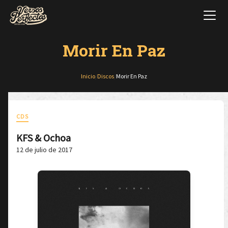
Morir En Paz
Inicio
/
Discos
/
Morir En Paz
CDS
KFS & Ochoa
12 de julio de 2017