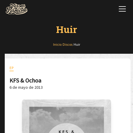
Huir
Inicio
/
Discos
/
Huir
EP
KFS & Ochoa
6 de mayo de 2013