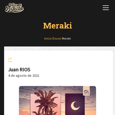
Meraki
Inicio
/
Discos
/
Meraki
LP
Juan RIOS
4 de agosto de 2021