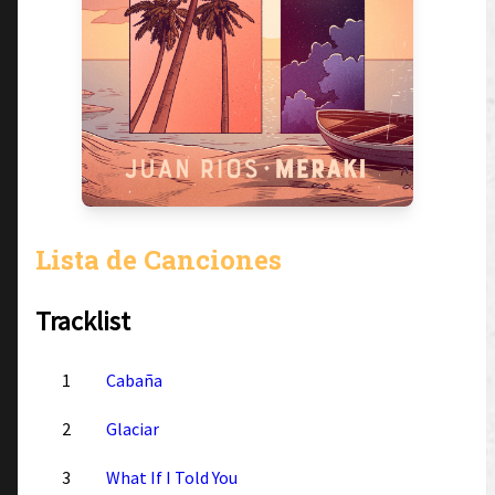
Lista de Canciones
Tracklist
1
Cabaña
2
Glaciar
3
What If I Told You