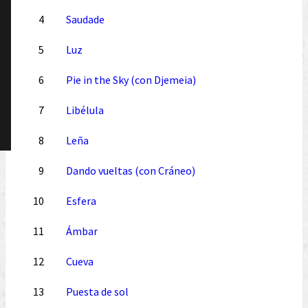
4
Saudade
5
Luz
6
Pie in the Sky (con Djemeia)
7
Libélula
8
Leña
9
Dando vueltas (con Cráneo)
10
Esfera
11
Ámbar
12
Cueva
13
Puesta de sol