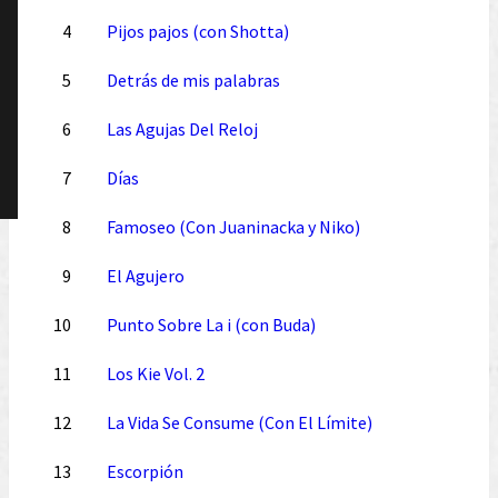
4
Pijos pajos (con Shotta)
5
Detrás de mis palabras
6
Las Agujas Del Reloj
7
Días
8
Famoseo (Con Juaninacka y Niko)
9
El Agujero
10
Punto Sobre La i (con Buda)
11
Los Kie Vol. 2
12
La Vida Se Consume (Con El Límite)
13
Escorpión