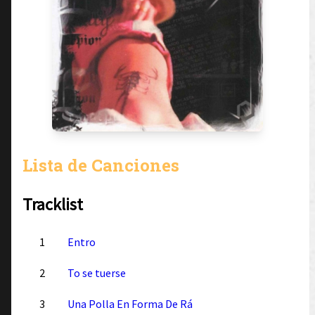
Lista de Canciones
Tracklist
1
Entro
2
To se tuerse
3
Una Polla En Forma De Rá