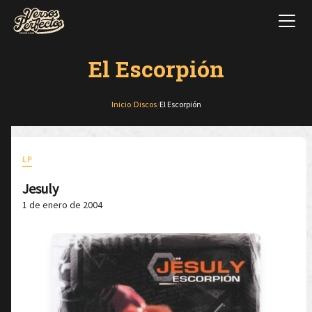
El Escorpión
Inicio
/
Discos
/
El Escorpión
LP
Jesuly
1 de enero de 2004