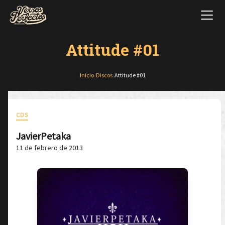
Attitude #01
Inicio
/
Discos
/
Attitude #01
CDS
JavierPetaka
11 de febrero de 2013