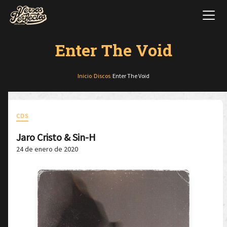
Enter The Void
Inicio
/
Discos
/
Enter The Void
CDS
Jaro Cristo & Sin-H
24 de enero de 2020