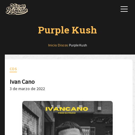
Purple Kush
Inicio
/
Discos
/
Purple Kush
CDS
Ivan Cano
3 de marzo de 2022