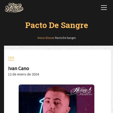
Pacto De Sangre
Inicio
/
Discos
/
Pacto De Sangre
CDS
Ivan Cano
12 de enero de 2024