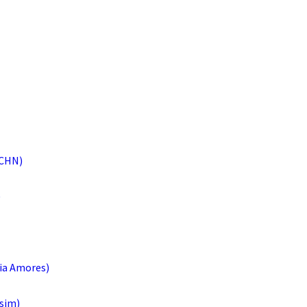
 CHN)
)
lia Amores)
ssim)