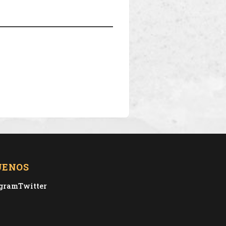
UENOS
agram
Twitter