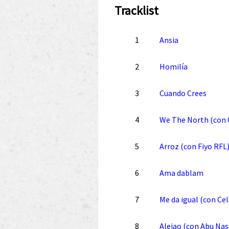
Tracklist
1
Ansia
2
Homilía
3
Cuando Crees
4
We The North (con
5
Arroz (con Fiyo RFL
6
Ama dablam
7
Me da igual (con Ce
8
Alejao (con Abu Na