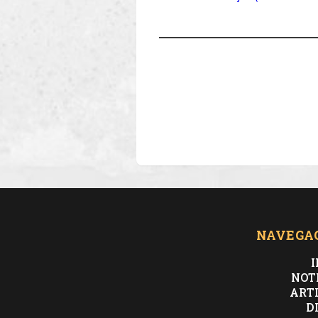
NAVEGA
I
NOT
ART
D