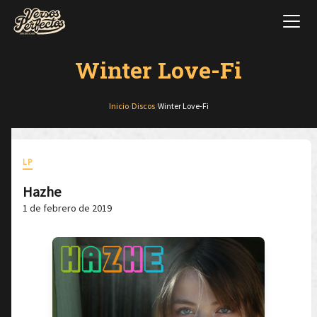
Winter Love-Fi
Inicio
/
Discos
/
Winter Love-Fi
LP
Hazhe
1 de febrero de 2019