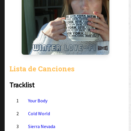
Lista de Canciones
Tracklist
1
Your Body
2
Cold World
3
Sierra Nevada