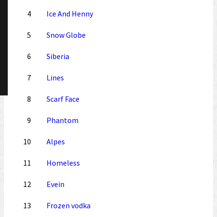
4
Ice And Henny
5
Snow Globe
6
Siberia
7
Lines
8
Scarf Face
9
Phantom
10
Alpes
11
Homeless
12
Evein
13
Frozen vodka