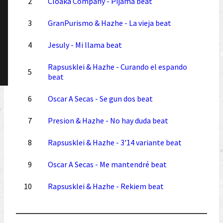
2
Cloaka Company - Pijama beat
3
GranPurismo & Hazhe - La vieja beat
4
Jesuly - Mi llama beat
Rapsusklei & Hazhe - Curando el espando
5
beat
6
Oscar A Secas - Se gun dos beat
7
Presion & Hazhe - No hay duda beat
8
Rapsusklei & Hazhe - 3'14 variante beat
9
Oscar A Secas - Me mantendré beat
10
Rapsusklei & Hazhe - Rekiem beat