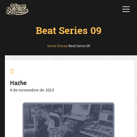
Beat Series 09
Inicio
/
Discos
/
Beat Series 09
LP
Hazhe
4 de noviembre de 2010