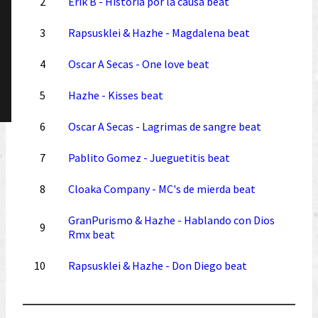
2
Erik B - Historia por la causa beat
3
Rapsusklei & Hazhe - Magdalena beat
4
Oscar A Secas - One love beat
5
Hazhe - Kisses beat
6
Oscar A Secas - Lagrimas de sangre beat
7
Pablito Gomez - Jueguetitis beat
8
Cloaka Company - MC's de mierda beat
GranPurismo & Hazhe - Hablando con Dios
9
Rmx beat
10
Rapsusklei & Hazhe - Don Diego beat