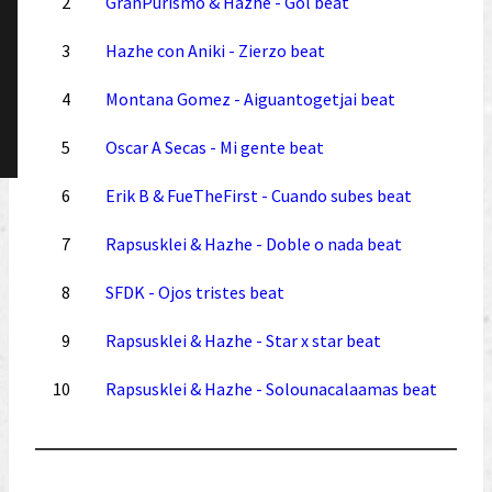
2
GranPurismo & Hazhe - Gol beat
3
Hazhe con Aniki - Zierzo beat
4
Montana Gomez - Aiguantogetjai beat
5
Oscar A Secas - Mi gente beat
6
Erik B & FueTheFirst - Cuando subes beat
7
Rapsusklei & Hazhe - Doble o nada beat
8
SFDK - Ojos tristes beat
9
Rapsusklei & Hazhe - Star x star beat
10
Rapsusklei & Hazhe - Solounacalaamas beat