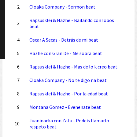
2
Cloaka Company - Sermon beat
Rapsusklei & Hazhe - Bailando con lobos
3
beat
4
Oscar A Secas - Detrás de mi beat
5
Hazhe con Gran De - Me sobra beat
6
Rapsusklei & Hazhe - Mas de lo k creo beat
7
Cloaka Company - No te digo na beat
8
Rapsusklei & Hazhe - Por la edad beat
9
Montana Gomez - Evenenate beat
Juaninacka con Zatu - Podeis llamarlo
10
respeto beat