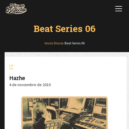
Beat Series 06
Inicio
/
Discos
/
Beat Series 06
LP
Hazhe
4 de noviembre de 2010