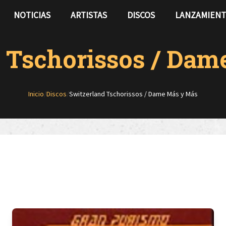
NOTICIAS
ARTISTAS
DISCOS
LANZAMIEN
 Tschorissos / Da
Inicio
/
Discos
/
Switzerland Tschorissos / Dame Más y Más