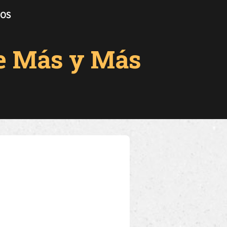
TOS
me Más y Más