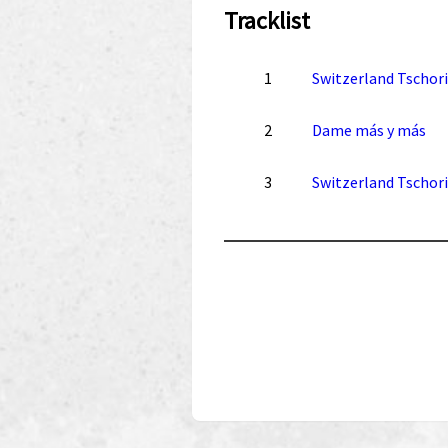
Tracklist
1
Switzerland Tschori
2
Dame más y más
3
Switzerland Tschor