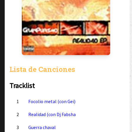
Lista de Canciones
Tracklist
1
Focolio metal (con Gei)
2
Realidad (con Dj Fabsha
3
Guerra chaval