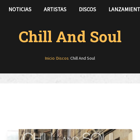
NOTICIAS
ARTISTAS
DISCOS
LANZAMIEN
Chill And Soul
Inicio
/
Discos
/
Chill And Soul