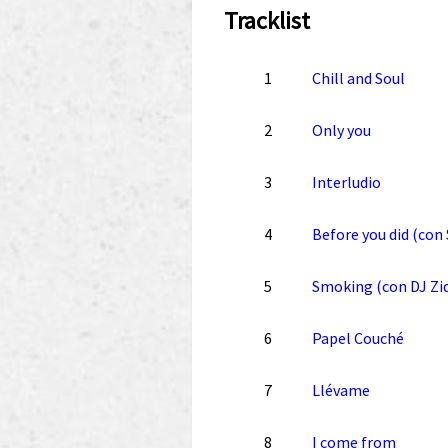
Tracklist
1
Chill and Soul
2
Only you
3
Interludio
4
Before you did (con
5
Smoking (con DJ Zi
6
Papel Couché
7
Llévame
8
I come from