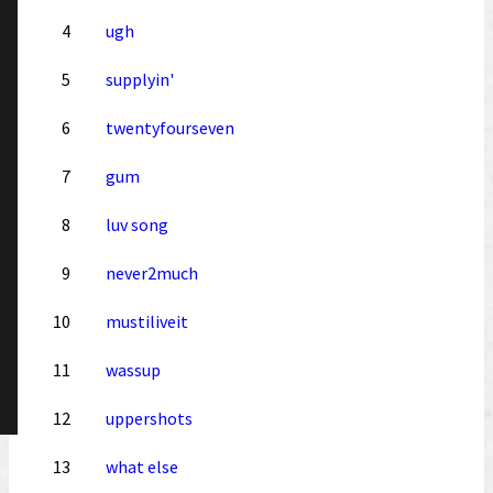
4
ugh
5
supplyin'
6
twentyfourseven
7
gum
8
luv song
9
never2much
10
mustiliveit
11
wassup
12
uppershots
13
what else