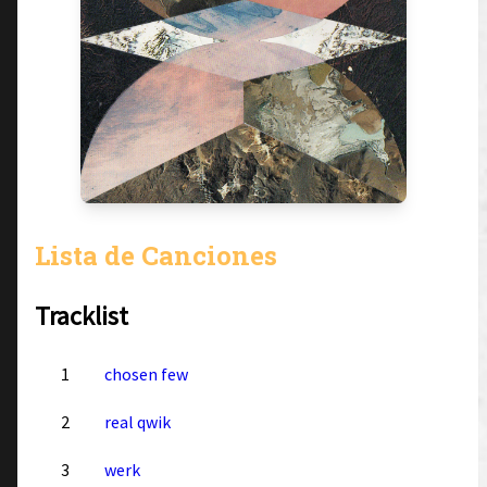
Lista de Canciones
Tracklist
1
chosen few
2
real qwik
3
werk