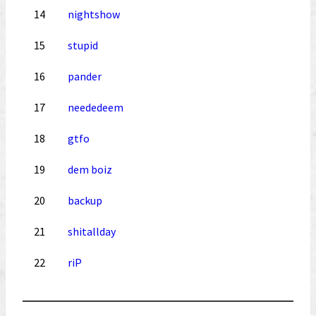
14
nightshow
15
stupid
16
pander
17
neededeem
18
gtfo
19
dem boiz
20
backup
21
shitallday
22
riP