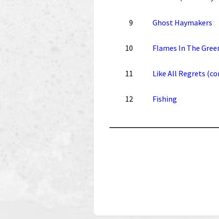
9
Ghost Haymakers
10
Flames In The Gree
11
Like All Regrets (c
12
Fishing