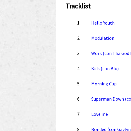
Tracklist
1
Hello Youth
2
Modulation
3
Work (con Tha God 
4
Kids (con Blu)
5
Morning Cup
6
Superman Down (con
7
Love me
8
Bonded (con Gavlyn