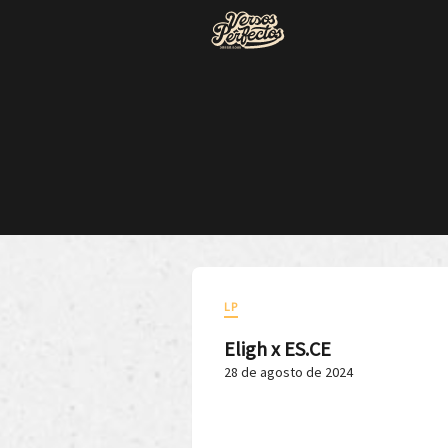
LP
Eligh x ES.CE
28 de agosto de 2024