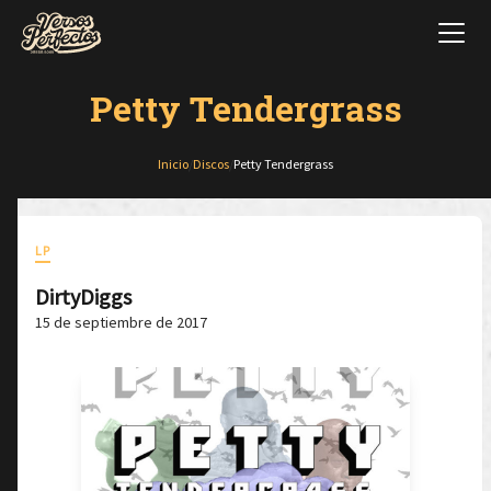
Petty Tendergrass
Inicio
/
Discos
/
Petty Tendergrass
LP
DirtyDiggs
15 de septiembre de 2017