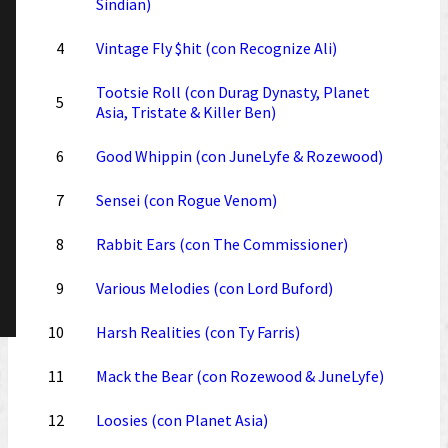
Sindian)
4
Vintage Fly $hit (con Recognize Ali)
Tootsie Roll (con Durag Dynasty, Planet
5
Asia, Tristate & Killer Ben)
6
Good Whippin (con JuneLyfe & Rozewood)
7
Sensei (con Rogue Venom)
8
Rabbit Ears (con The Commissioner)
9
Various Melodies (con Lord Buford)
10
Harsh Realities (con Ty Farris)
11
Mack the Bear (con Rozewood & JuneLyfe)
12
Loosies (con Planet Asia)