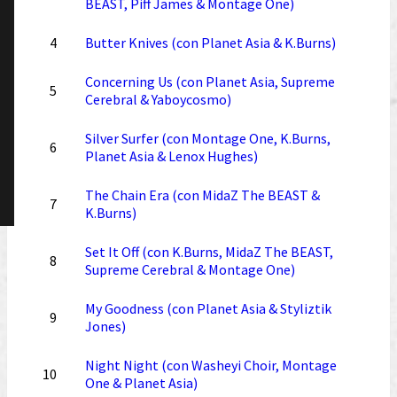
BEAST, Piff James & Montage One)
4
Butter Knives (con Planet Asia & K.Burns)
Concerning Us (con Planet Asia, Supreme
5
Cerebral & Yaboycosmo)
Silver Surfer (con Montage One, K.Burns,
6
Planet Asia & Lenox Hughes)
The Chain Era (con MidaZ The BEAST &
7
K.Burns)
Set It Off (con K.Burns, MidaZ The BEAST,
8
Supreme Cerebral & Montage One)
My Goodness (con Planet Asia & Styliztik
9
Jones)
Night Night (con Washeyi Choir, Montage
10
One & Planet Asia)