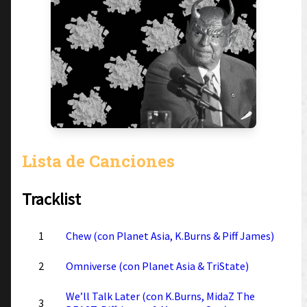
Lista de Canciones
Tracklist
1
Chew (con Planet Asia, K.Burns & Piff James)
2
Omniverse (con Planet Asia & TriState)
We’ll Talk Later (con K.Burns, MidaZ The
3