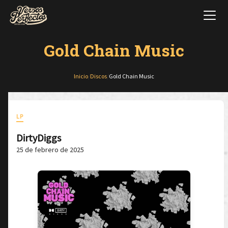
Gold Chain Music
Inicio
/
Discos
/
Gold Chain Music
LP
DirtyDiggs
25 de febrero de 2025