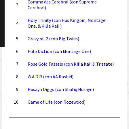
Comme des Cerebral (con Supreme
3
Cerebral)
Holy Trinity (con Hus Kingpin, Montage
4
One, & Killa Kali )
5
Gravy pt. 2 (con Big Twins)
6
Pulp Diction (con Montage One)
7
Rose Gold Tassels (con Killa Kali & Tristate)
8
W.A.D.R (con AA Rashid)
9
Husayn Diggs (con Shafiq Husayn)
10
Game of Life (con Rozewood)