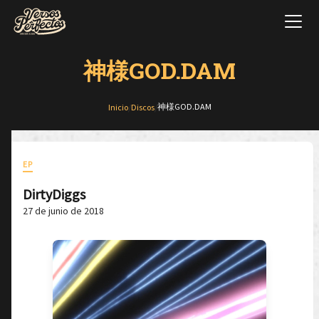
神様GOD​.​DAM
神様GOD​.​DAM
Inicio
/
Discos
/
EP
DirtyDiggs
27 de junio de 2018