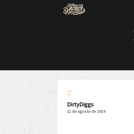
LP
DirtyDiggs
21 de agosto de 2019