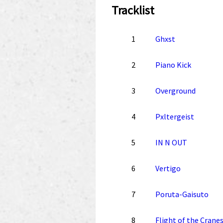
Tracklist
1
Ghxst
2
Piano Kick
3
Overground
4
Pxltergeist
5
IN N OUT
6
Vertigo
7
Poruta-Gaisuto
8
Flight of the Crane