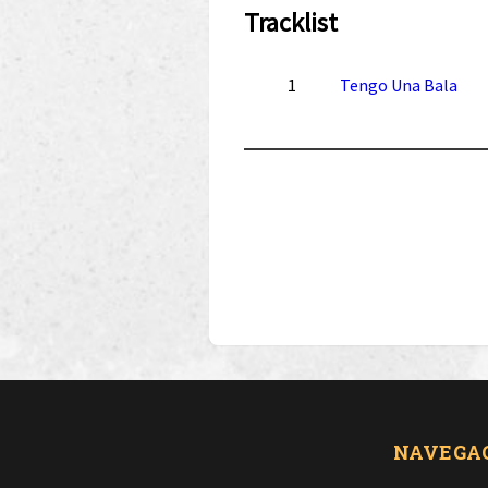
Tracklist
1
Tengo Una Bala
NAVEGA