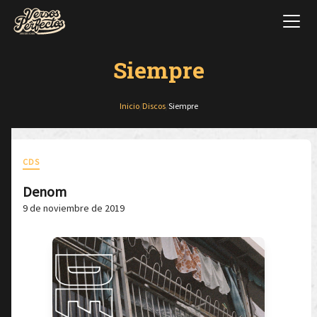
Siempre
Inicio
/
Discos
/
Siempre
CDS
Denom
9 de noviembre de 2019