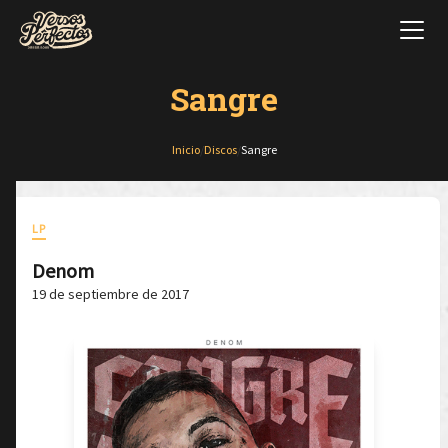
Sangre
Inicio
/
Discos
/
Sangre
LP
Denom
19 de septiembre de 2017