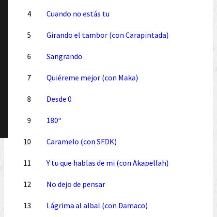
4
Cuando no estás tu
5
Girando el tambor (con Carapintada)
6
Sangrando
7
Quiéreme mejor (con Maka)
8
Desde 0
9
180º
10
Caramelo (con SFDK)
11
Y tu que hablas de mi (con Akapellah)
12
No dejo de pensar
13
Lágrima al albal (con Damaco)