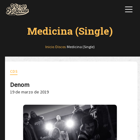
Medicina (Single)
Inicio
/
Discos
/
Medicina (Single)
CDS
Denom
19 de marzo de 2019