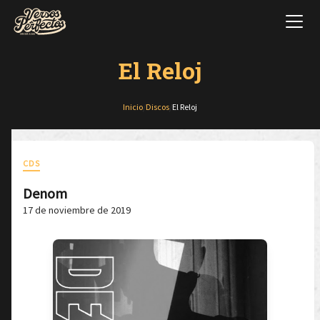
El Reloj
Inicio
/
Discos
/
El Reloj
CDS
Denom
17 de noviembre de 2019