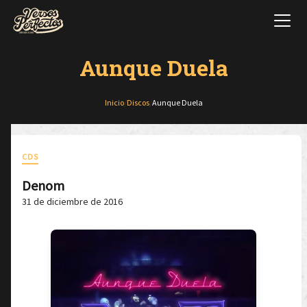
Aunque Duela
Inicio
/
Discos
/
Aunque Duela
CDS
Denom
31 de diciembre de 2016