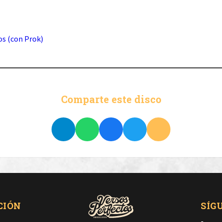
os (con Prok)
Comparte este disco
CIÓN
SÍG