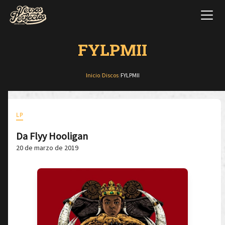
FYLPMII
Inicio
/
Discos
/
FYLPMII
LP
Da Flyy Hooligan
20 de marzo de 2019