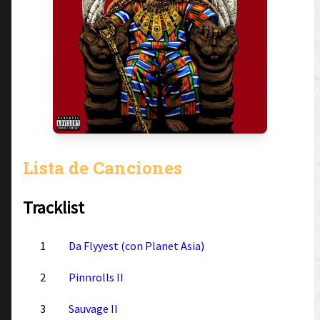
Lista de Canciones
Tracklist
1
Da Flyyest (con Planet Asia)
2
Pinnrolls II
3
Sauvage II