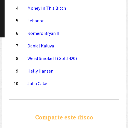
4
Money In This Bitch
5
Lebanon
6
Romero Bryan II
7
Daniel Kaluya
8
Weed Smoke II (Gold 420)
9
Helly Hansen
10
Jaffa Cake
Comparte este disco