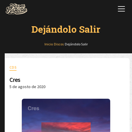
Dejándolo Salir
Inicio
/
Discos
/
Dejándolo Salir
CDS
Cres
5 de agosto de 2020