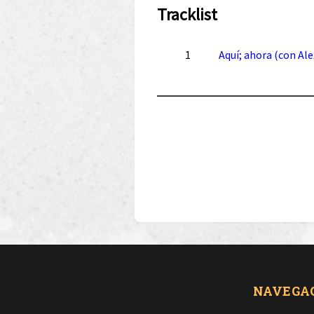
Tracklist
1
Aquí; ahora (con Ale
NAVEGA