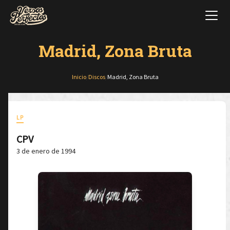
Madrid, Zona Bruta
Inicio
/
Discos
/
Madrid, Zona Bruta
LP
CPV
3 de enero de 1994