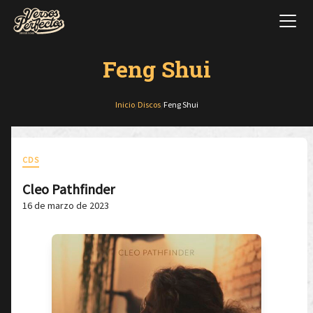
Feng Shui
Inicio
/
Discos
/
Feng Shui
CDS
Cleo Pathfinder
16 de marzo de 2023