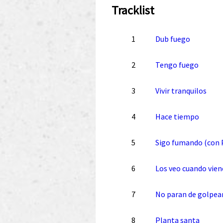
Tracklist
1
Dub fuego
2
Tengo fuego
3
Vivir tranquilos
4
Hace tiempo
5
Sigo fumando (con 
6
Los veo cuando vie
7
No paran de golpea
8
Planta santa