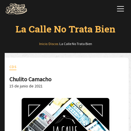
La Calle No Trata Bien
Inicio
/
Discos
/
La Calle No Trata Bien
CDS
Chulito Camacho
15 de junio de 2021