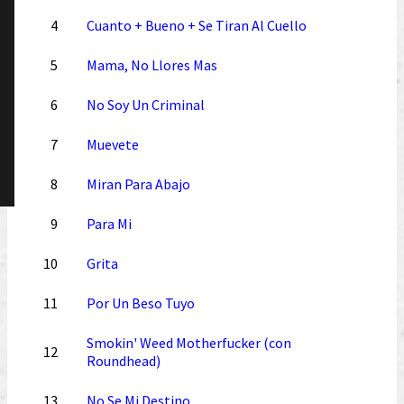
4
Cuanto + Bueno + Se Tiran Al Cuello
5
Mama, No Llores Mas
6
No Soy Un Criminal
7
Muevete
8
Miran Para Abajo
9
Para Mi
10
Grita
11
Por Un Beso Tuyo
Smokin' Weed Motherfucker (con
12
Roundhead)
13
No Se Mi Destino