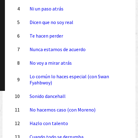
4
Ni un paso atrás
5
Dicen que no soy real
6
Te hacen perder
7
Nunca estamos de acuerdo
8
No voy a mirar atrás
Lo común lo haces especial (con Swan
9
Fyahbwoy)
10
Sonido dancehall
11
No hacemos caso (con Moreno)
12
Hazlo con talento
13
Cuando todo se derrumba