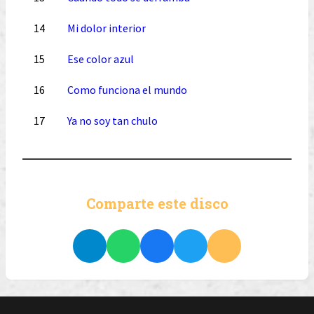
14
Mi dolor interior
15
Ese color azul
16
Como funciona el mundo
17
Ya no soy tan chulo
Comparte este disco