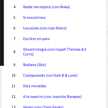
4
Nadie me explico (con Maka)
5
Si encontrara
6
Lecciones (con Ivan Nieto)
7
Escritor en paro
Desastrologia (con Isayah Thomas & S
8
Curro)
9
Mañana (Skit)
10
Clasiqueando (con Sule B & Lone)
11
Diez monedas
12
A lo nuestro (con Juancho Marques)
13
Vengo solo (Twin Peaks)