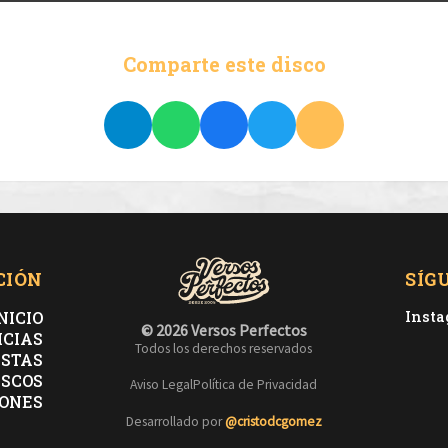
Comparte este disco
CIÓN
SÍG
NICIO
Inst
© 2026 Versos Perfectos
ICIAS
Todos los derechos reservados
ISTAS
ISCOS
Aviso Legal
Política de Privacidad
ONES
Desarrollado por
@cristodcgomez