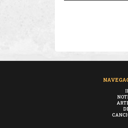
NAVEGA
I
NOT
ART
D
CANCI