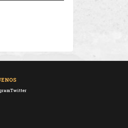
UENOS
agram
Twitter