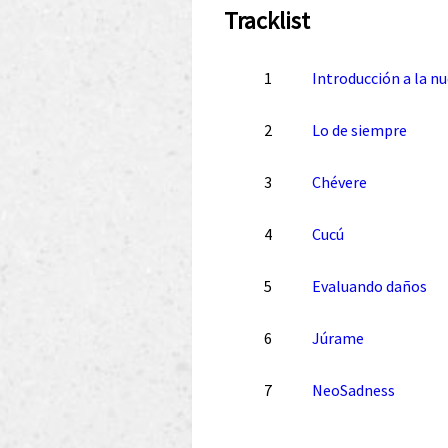
Tracklist
1
Introducción a la nu
2
Lo de siempre
3
Chévere
4
Cucú
5
Evaluando daños
6
Júrame
7
NeoSadness