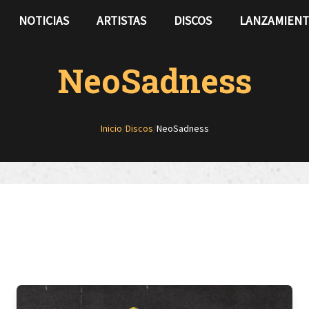
NOTICIAS
ARTISTAS
DISCOS
LANZAMIEN
NeoSadness
Inicio
/
Discos
/
NeoSadness