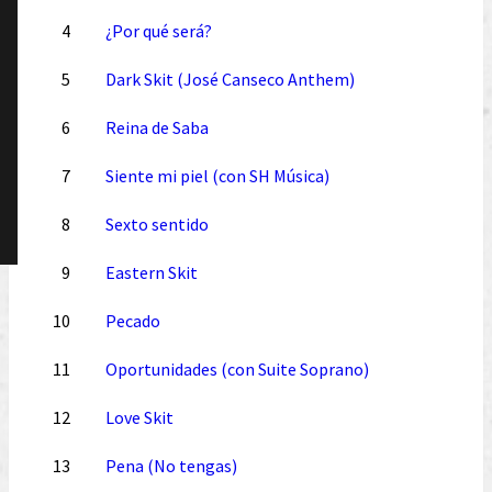
4
¿Por qué será?
5
Dark Skit (José Canseco Anthem)
6
Reina de Saba
7
Siente mi piel (con SH Música)
8
Sexto sentido
9
Eastern Skit
10
Pecado
11
Oportunidades (con Suite Soprano)
12
Love Skit
13
Pena (No tengas)