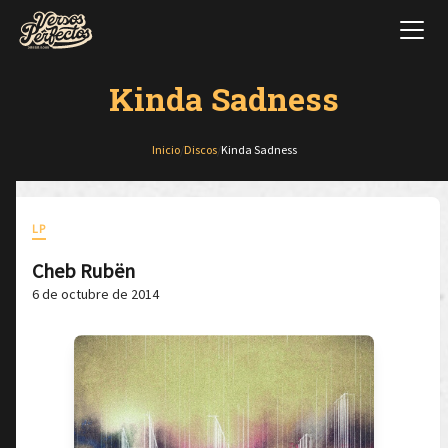
Kinda Sadness
Inicio
/
Discos
/
Kinda Sadness
LP
Cheb Rubën
6 de octubre de 2014