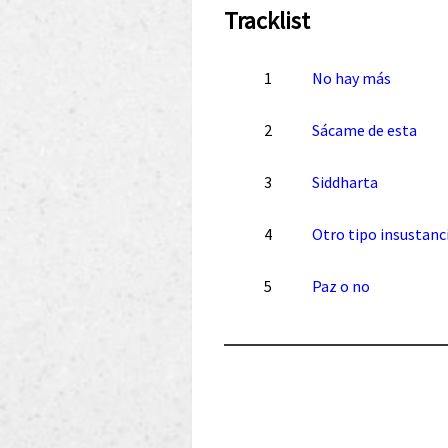
Tracklist
1
No hay más
2
Sácame de esta
3
Siddharta
4
Otro tipo insustanc
5
Paz o no