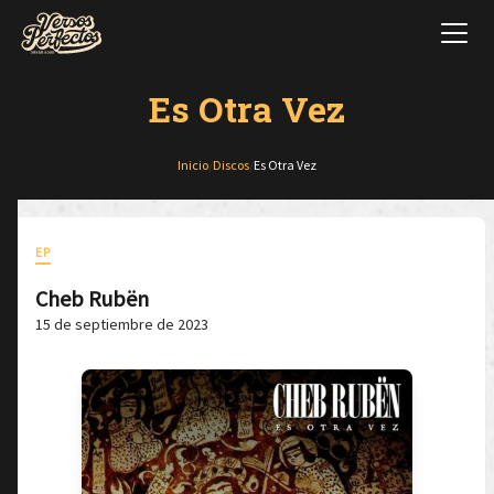
Es Otra Vez
Inicio
/
Discos
/
Es Otra Vez
EP
Cheb Rubën
15 de septiembre de 2023