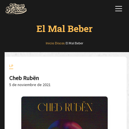
El Mal Beber
Inicio
/
Discos
/
El Mal Beber
LP
Cheb Rubën
5 de noviembre de 2021