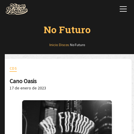
No Futuro
Inicio
/
Discos
/
No Futuro
CDS
Cano Oasis
17 de enero de 2023