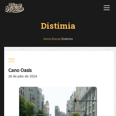
Distimia
Inicio
/
Discos
/
Distimia
CDS
Cano Oasis
28 de julio de 2024