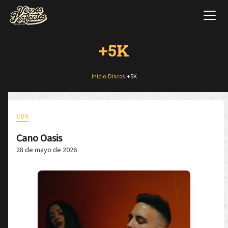
+5K
Inicio
/
Discos
/
+5K
CDS
Cano Oasis
28 de mayo de 2026