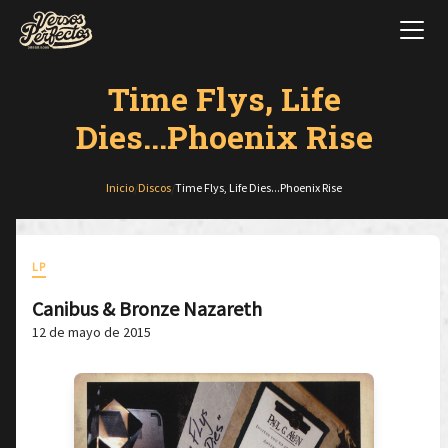
Time Flys, Life
Dies...Phoenix Rise
Inicio
/
Discos
/
Time Flys, Life Dies...Phoenix Rise
LP
Canibus & Bronze Nazareth
12 de mayo de 2015