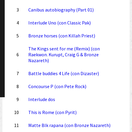
3
Canibus autobiography (Part 01)
4
Interlude Uno (con Classic Pak)
5
Bronze horses (con Killah Priest)
The Kings sent for me (Remix) (con
6
Raekwon. Kurupt, Craig G & Bronze
Nazareth)
7
Battle buddies 4 Life (con Dizaster)
8
Concourse P (con Pete Rock)
9
Interlude dos
10
This is Rome (con Pyrit)
11
Matte Blk rapana (con Bronze Nazareth)