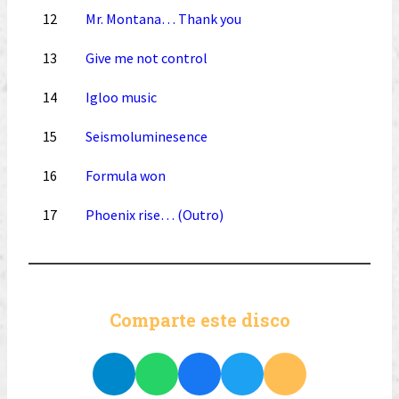
12
Mr. Montana… Thank you
13
Give me not control
14
Igloo music
15
Seismoluminesence
16
Formula won
17
Phoenix rise… (Outro)
Comparte este disco